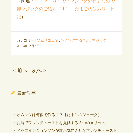
（関連：
１・２・３！で「マジックの日」なので
卵マジックのご紹介（１） – たまごのソムリエ日
記
）
カテゴリー |
ソムリエ日記
,
ワクワクすること
,
マジック
2013年12月3日
< 前へ
次へ >
最新記事
オムレツは何個で作る！？【たまごのジョーク】
お店でフレンチトーストを提供する３つのメリット
ドゥエインジョンソンが超お気に入りなフレンチトースト