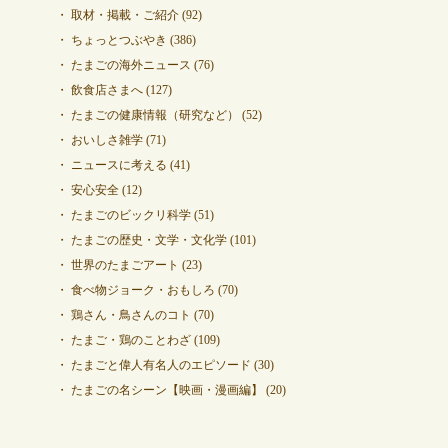
取材・掲載・ご紹介
(92)
ちょっとつぶやき
(386)
たまごの海外ニュース
(76)
飲食店さまへ
(127)
たまごの健康情報（研究など）
(52)
おいしさ雑学
(71)
ニュースに考える
(41)
安心安全
(12)
たまごのビックリ科学
(51)
たまごの歴史・文学・文化学
(101)
世界のたまごアート
(23)
食べ物ジョーク・おもしろ
(70)
鶏さん・鳥さんのコト
(70)
たまご・鶏のことわざ
(109)
たまごと偉人有名人のエピソード
(30)
たまごの名シーン【映画・漫画編】
(20)