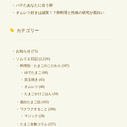
バテたあなたに合う卵
オムレツ好きは誠実！？卵料理と性格の研究が面白い
カテゴリー
お知らせ
(73)
ソムリエ日記
(2,226)
料理別・たまごのこだわり
(187)
ゆでたまご
(60)
目玉焼き
(45)
オムレツ
(48)
たまごかけごはん
(34)
面白たまご話
(165)
ワクワクすること
(266)
マジック
(28)
たまご全般コラム
(257)