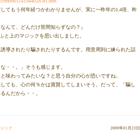
114/crm0901141944028-n1.htm
してもう何年経つかわかりませんが、実に一昨年の1.4倍、昨
るなんて、どんだけ世間知らずなの？』
ふと上のマジックを思い出しました。
に誘導されたり騙されたりするんです。用意周到に練られた話
もな・・。」そうも感じます。
っと味わってみたいな？と思う自分の心が恐いですね。
損しても、心の何％かは賞賛してしまいそう。だって、「騙し
いるんだから・・。
マジック
2009年01月23日