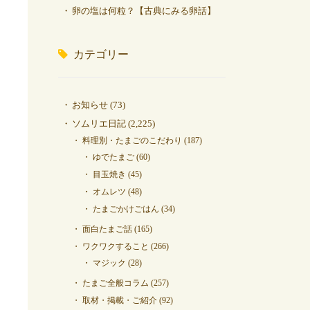
卵の塩は何粒？【古典にみる卵話】
カテゴリー
お知らせ
(73)
ソムリエ日記
(2,225)
料理別・たまごのこだわり
(187)
ゆでたまご
(60)
目玉焼き
(45)
オムレツ
(48)
たまごかけごはん
(34)
面白たまご話
(165)
ワクワクすること
(266)
マジック
(28)
たまご全般コラム
(257)
取材・掲載・ご紹介
(92)