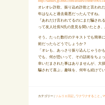
http://sankei.jp.msn.com/affairs/crime/090
オレオレ詐欺、振り込め詐欺と言われだ
年はなんと過去最悪だったんですね。
『あれだけ言われてるのにまだ騙され
って友人社長N氏の意見を聞いたとき、
そう。たった数行のテキストでも簡単
術だったらどうでしょうか？
「オレも、あっさり振り込んじゃうか
でも、何が恐いって、その話術をちょ
幸いだまされた事はありませんが、大
騙されて喜ぶ」趣味を、何年も続けて
カテゴリー |
ソムリエ日記
,
ワクワクすること
,