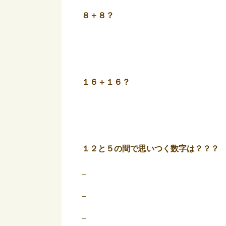
８＋８？
１６＋１６？
１２と５の間で思いつく数字は？？？
_
_
_