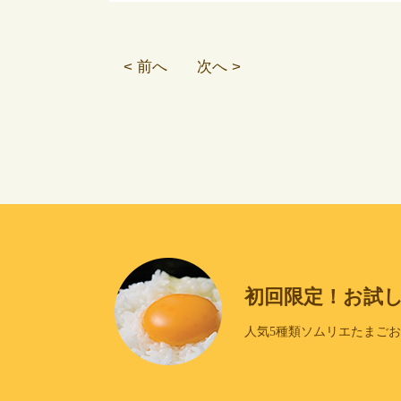
< 前へ
次へ >
初回限定！お試
人気5種類ソムリエたまご