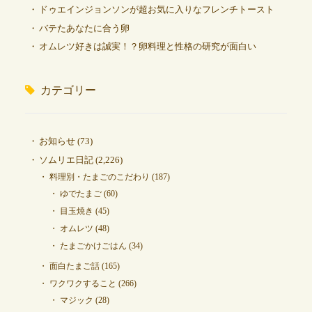
ドゥエインジョンソンが超お気に入りなフレンチトースト
バテたあなたに合う卵
オムレツ好きは誠実！？卵料理と性格の研究が面白い
カテゴリー
お知らせ
(73)
ソムリエ日記
(2,226)
料理別・たまごのこだわり
(187)
ゆでたまご
(60)
目玉焼き
(45)
オムレツ
(48)
たまごかけごはん
(34)
面白たまご話
(165)
ワクワクすること
(266)
マジック
(28)