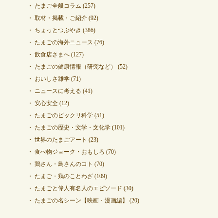
たまご全般コラム
(257)
取材・掲載・ご紹介
(92)
ちょっとつぶやき
(386)
たまごの海外ニュース
(76)
飲食店さまへ
(127)
たまごの健康情報（研究など）
(52)
おいしさ雑学
(71)
ニュースに考える
(41)
安心安全
(12)
たまごのビックリ科学
(51)
たまごの歴史・文学・文化学
(101)
世界のたまごアート
(23)
食べ物ジョーク・おもしろ
(70)
鶏さん・鳥さんのコト
(70)
たまご・鶏のことわざ
(109)
たまごと偉人有名人のエピソード
(30)
たまごの名シーン【映画・漫画編】
(20)