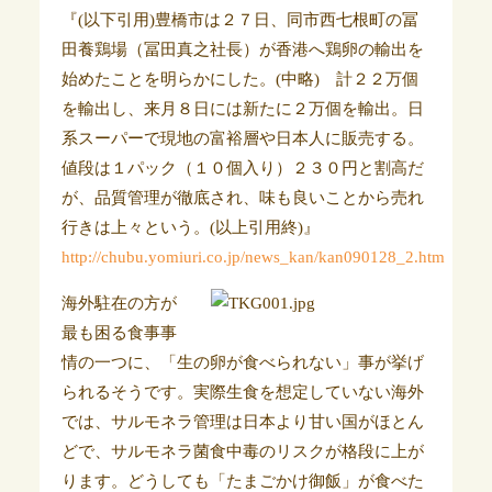
『(以下引用)豊橋市は２７日、同市西七根町の冨
田養鶏場（冨田真之社長）が香港へ鶏卵の輸出を
始めたことを明らかにした。(中略) 計２２万個
を輸出し、来月８日には新たに２万個を輸出。日
系スーパーで現地の富裕層や日本人に販売する。
値段は１パック（１０個入り）２３０円と割高だ
が、品質管理が徹底され、味も良いことから売れ
行きは上々という。(以上引用終)』
http://chubu.yomiuri.co.jp/news_kan/kan090128_2.htm
海外駐在の方が
最も困る食事事
情の一つに、「生の卵が食べられない」事が挙げ
られるそうです。実際生食を想定していない海外
では、サルモネラ管理は日本より甘い国がほとん
どで、サルモネラ菌食中毒のリスクが格段に上が
ります。どうしても「たまごかけ御飯」が食べた