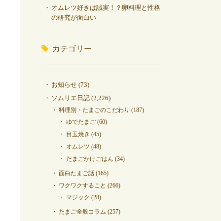
オムレツ好きは誠実！？卵料理と性格
の研究が面白い
カテゴリー
お知らせ
(73)
ソムリエ日記
(2,226)
料理別・たまごのこだわり
(187)
ゆでたまご
(60)
目玉焼き
(45)
オムレツ
(48)
たまごかけごはん
(34)
面白たまご話
(165)
ワクワクすること
(266)
マジック
(28)
たまご全般コラム
(257)