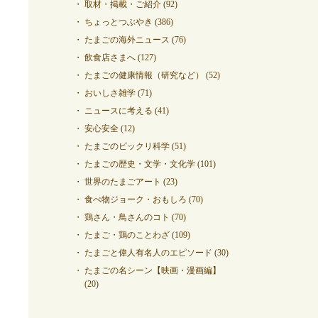
取材・掲載・ご紹介
(92)
ちょっとつぶやき
(386)
たまごの海外ニュース
(76)
飲食店さまへ
(127)
たまごの健康情報（研究など）
(52)
おいしさ雑学
(71)
ニュースに考える
(41)
安心安全
(12)
たまごのビックリ科学
(51)
たまごの歴史・文学・文化学
(101)
世界のたまごアート
(23)
食べ物ジョーク・おもしろ
(70)
鶏さん・鳥さんのコト
(70)
たまご・鶏のことわざ
(109)
たまごと偉人有名人のエピソード
(30)
たまごの名シーン【映画・漫画編】
(20)