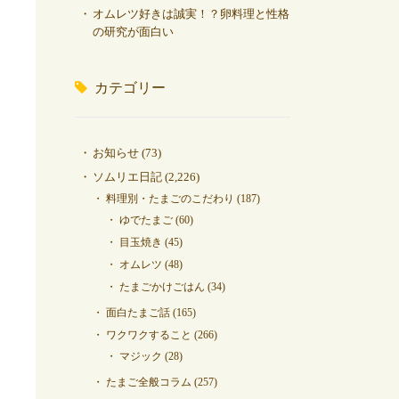
オムレツ好きは誠実！？卵料理と性格
の研究が面白い
カテゴリー
お知らせ
(73)
ソムリエ日記
(2,226)
料理別・たまごのこだわり
(187)
ゆでたまご
(60)
目玉焼き
(45)
オムレツ
(48)
たまごかけごはん
(34)
面白たまご話
(165)
ワクワクすること
(266)
マジック
(28)
たまご全般コラム
(257)