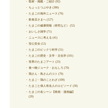
取材・掲載・ご紹介
(92)
ちょっとつぶやき
(386)
たまごの海外ニュース
(76)
飲食店さまへ
(127)
たまごの健康情報（研究など）
(52)
おいしさ雑学
(71)
ニュースに考える
(41)
安心安全
(12)
たまごのビックリ科学
(51)
たまごの歴史・文学・文化学
(101)
世界のたまごアート
(23)
食べ物ジョーク・おもしろ
(70)
鶏さん・鳥さんのコト
(70)
たまご・鶏のことわざ
(109)
たまごと偉人有名人のエピソード
(30)
たまごの名シーン【映画・漫画編】
(20)