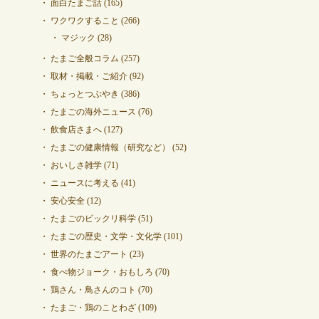
面白たまご話
(165)
ワクワクすること
(266)
マジック
(28)
たまご全般コラム
(257)
取材・掲載・ご紹介
(92)
ちょっとつぶやき
(386)
たまごの海外ニュース
(76)
飲食店さまへ
(127)
たまごの健康情報（研究など）
(52)
おいしさ雑学
(71)
ニュースに考える
(41)
安心安全
(12)
たまごのビックリ科学
(51)
たまごの歴史・文学・文化学
(101)
世界のたまごアート
(23)
食べ物ジョーク・おもしろ
(70)
鶏さん・鳥さんのコト
(70)
たまご・鶏のことわざ
(109)