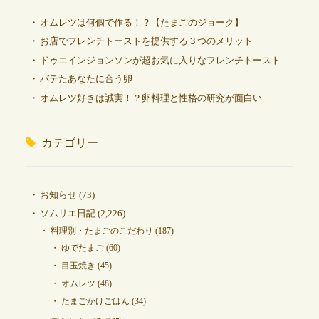
オムレツは何個で作る！？【たまごのジョーク】
お店でフレンチトーストを提供する３つのメリット
ドゥエインジョンソンが超お気に入りなフレンチトースト
バテたあなたに合う卵
オムレツ好きは誠実！？卵料理と性格の研究が面白い
カテゴリー
お知らせ
(73)
ソムリエ日記
(2,226)
料理別・たまごのこだわり
(187)
ゆでたまご
(60)
目玉焼き
(45)
オムレツ
(48)
たまごかけごはん
(34)