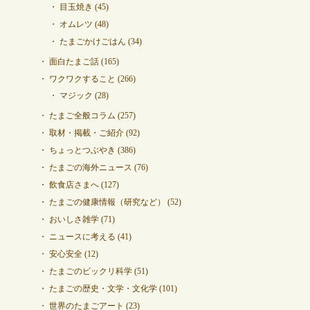
目玉焼き
(45)
オムレツ
(48)
たまごかけごはん
(34)
面白たまご話
(165)
ワクワクすること
(266)
マジック
(28)
たまご全般コラム
(257)
取材・掲載・ご紹介
(92)
ちょっとつぶやき
(386)
たまごの海外ニュース
(76)
飲食店さまへ
(127)
たまごの健康情報（研究など）
(52)
おいしさ雑学
(71)
ニュースに考える
(41)
安心安全
(12)
たまごのビックリ科学
(51)
たまごの歴史・文学・文化学
(101)
世界のたまごアート
(23)