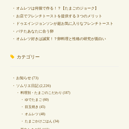
オムレツは何個で作る！？【たまごのジョーク】
お店でフレンチトーストを提供する３つのメリット
ドゥエインジョンソンが超お気に入りなフレンチトースト
バテたあなたに合う卵
オムレツ好きは誠実！？卵料理と性格の研究が面白い
カテゴリー
お知らせ
(73)
ソムリエ日記
(2,226)
料理別・たまごのこだわり
(187)
ゆでたまご
(60)
目玉焼き
(45)
オムレツ
(48)
たまごかけごはん
(34)