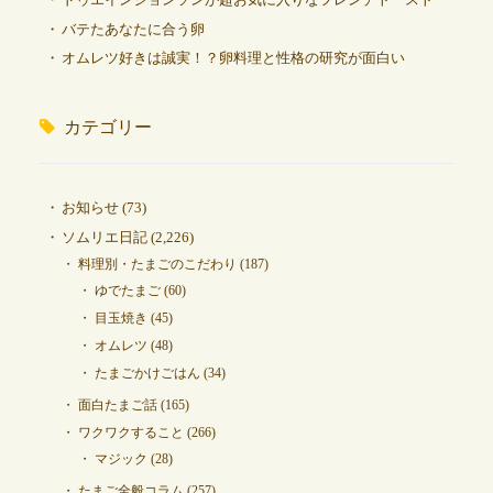
バテたあなたに合う卵
オムレツ好きは誠実！？卵料理と性格の研究が面白い
カテゴリー
お知らせ
(73)
ソムリエ日記
(2,226)
料理別・たまごのこだわり
(187)
ゆでたまご
(60)
目玉焼き
(45)
オムレツ
(48)
たまごかけごはん
(34)
面白たまご話
(165)
ワクワクすること
(266)
マジック
(28)
たまご全般コラム
(257)