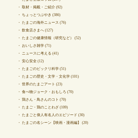
取材・掲載・ご紹介
(92)
ちょっとつぶやき
(386)
たまごの海外ニュース
(76)
飲食店さまへ
(127)
たまごの健康情報（研究など）
(52)
おいしさ雑学
(71)
ニュースに考える
(41)
安心安全
(12)
たまごのビックリ科学
(51)
たまごの歴史・文学・文化学
(101)
世界のたまごアート
(23)
食べ物ジョーク・おもしろ
(70)
鶏さん・鳥さんのコト
(70)
たまご・鶏のことわざ
(109)
たまごと偉人有名人のエピソード
(30)
たまごの名シーン【映画・漫画編】
(20)