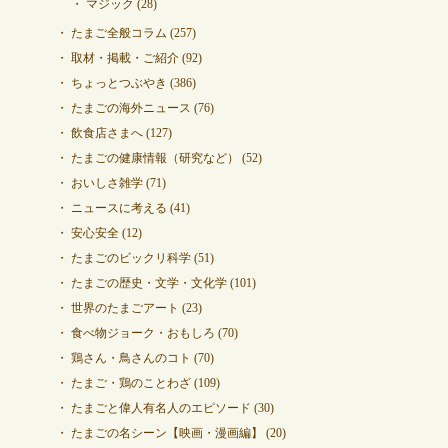
マジック
(28)
たまご全般コラム
(257)
取材・掲載・ご紹介
(92)
ちょっとつぶやき
(386)
たまごの海外ニュース
(76)
飲食店さまへ
(127)
たまごの健康情報（研究など）
(52)
おいしさ雑学
(71)
ニュースに考える
(41)
安心安全
(12)
たまごのビックリ科学
(51)
たまごの歴史・文学・文化学
(101)
世界のたまごアート
(23)
食べ物ジョーク・おもしろ
(70)
鶏さん・鳥さんのコト
(70)
たまご・鶏のことわざ
(109)
たまごと偉人有名人のエピソード
(30)
たまごの名シーン【映画・漫画編】
(20)