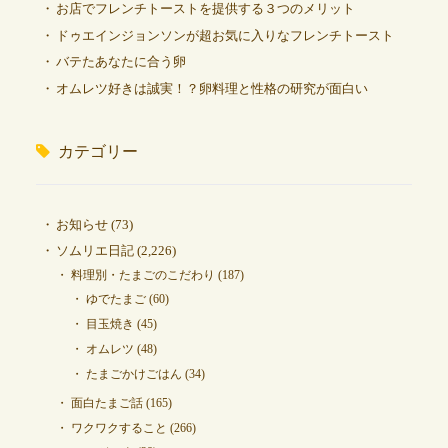
お店でフレンチトーストを提供する３つのメリット
ドゥエインジョンソンが超お気に入りなフレンチトースト
バテたあなたに合う卵
オムレツ好きは誠実！？卵料理と性格の研究が面白い
カテゴリー
お知らせ
(73)
ソムリエ日記
(2,226)
料理別・たまごのこだわり
(187)
ゆでたまご
(60)
目玉焼き
(45)
オムレツ
(48)
たまごかけごはん
(34)
面白たまご話
(165)
ワクワクすること
(266)