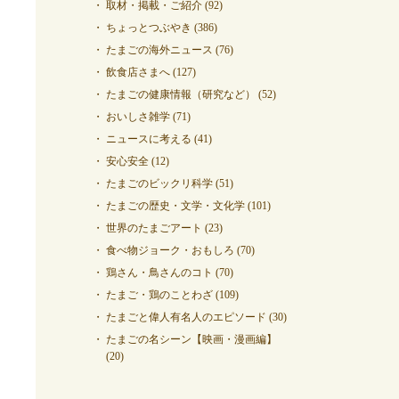
取材・掲載・ご紹介
(92)
ちょっとつぶやき
(386)
たまごの海外ニュース
(76)
飲食店さまへ
(127)
たまごの健康情報（研究など）
(52)
おいしさ雑学
(71)
ニュースに考える
(41)
安心安全
(12)
たまごのビックリ科学
(51)
たまごの歴史・文学・文化学
(101)
世界のたまごアート
(23)
食べ物ジョーク・おもしろ
(70)
鶏さん・鳥さんのコト
(70)
たまご・鶏のことわざ
(109)
たまごと偉人有名人のエピソード
(30)
たまごの名シーン【映画・漫画編】
(20)