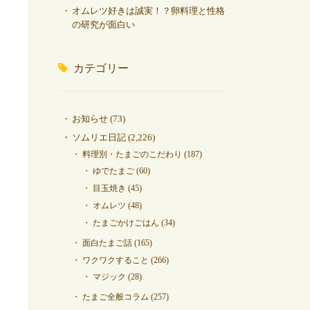
オムレツ好きは誠実！？卵料理と性格
の研究が面白い
カテゴリー
お知らせ
(73)
ソムリエ日記
(2,226)
料理別・たまごのこだわり
(187)
ゆでたまご
(60)
目玉焼き
(45)
オムレツ
(48)
たまごかけごはん
(34)
面白たまご話
(165)
ワクワクすること
(266)
マジック
(28)
たまご全般コラム
(257)