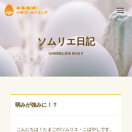
ソムリエ日記
SOMMELIER DIALY
弱みが強みに！？
こんにちは！たまごのソムリエ・こばやしです。