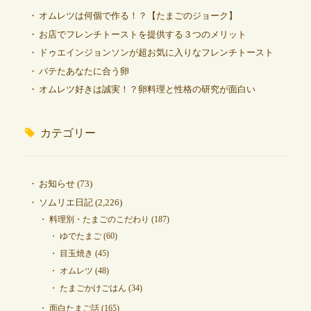
オムレツは何個で作る！？【たまごのジョーク】
お店でフレンチトーストを提供する３つのメリット
ドゥエインジョンソンが超お気に入りなフレンチトースト
バテたあなたに合う卵
オムレツ好きは誠実！？卵料理と性格の研究が面白い
カテゴリー
お知らせ
(73)
ソムリエ日記
(2,226)
料理別・たまごのこだわり
(187)
ゆでたまご
(60)
目玉焼き
(45)
オムレツ
(48)
たまごかけごはん
(34)
面白たまご話
(165)