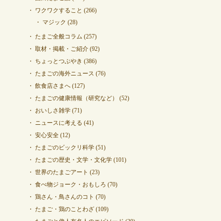
ワクワクすること
(266)
マジック
(28)
たまご全般コラム
(257)
取材・掲載・ご紹介
(92)
ちょっとつぶやき
(386)
たまごの海外ニュース
(76)
飲食店さまへ
(127)
たまごの健康情報（研究など）
(52)
おいしさ雑学
(71)
ニュースに考える
(41)
安心安全
(12)
たまごのビックリ科学
(51)
たまごの歴史・文学・文化学
(101)
世界のたまごアート
(23)
食べ物ジョーク・おもしろ
(70)
鶏さん・鳥さんのコト
(70)
たまご・鶏のことわざ
(109)