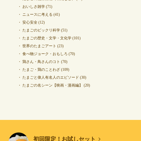
おいしさ雑学
(71)
ニュースに考える
(41)
安心安全
(12)
たまごのビックリ科学
(51)
たまごの歴史・文学・文化学
(101)
世界のたまごアート
(23)
食べ物ジョーク・おもしろ
(70)
鶏さん・鳥さんのコト
(70)
たまご・鶏のことわざ
(109)
たまごと偉人有名人のエピソード
(30)
たまごの名シーン【映画・漫画編】
(20)
初回限定！お試しセット