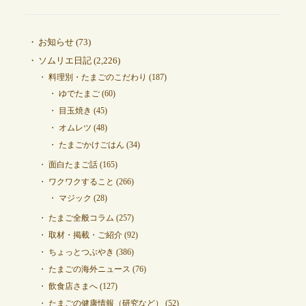
お知らせ
(73)
ソムリエ日記
(2,226)
料理別・たまごのこだわり
(187)
ゆでたまご
(60)
目玉焼き
(45)
オムレツ
(48)
たまごかけごはん
(34)
面白たまご話
(165)
ワクワクすること
(266)
マジック
(28)
たまご全般コラム
(257)
取材・掲載・ご紹介
(92)
ちょっとつぶやき
(386)
たまごの海外ニュース
(76)
飲食店さまへ
(127)
たまごの健康情報（研究など）
(52)