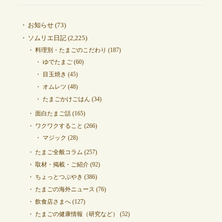
お知らせ
(73)
ソムリエ日記
(2,225)
料理別・たまごのこだわり
(187)
ゆでたまご
(60)
目玉焼き
(45)
オムレツ
(48)
たまごかけごはん
(34)
面白たまご話
(165)
ワクワクすること
(266)
マジック
(28)
たまご全般コラム
(257)
取材・掲載・ご紹介
(92)
ちょっとつぶやき
(386)
たまごの海外ニュース
(76)
飲食店さまへ
(127)
たまごの健康情報（研究など）
(52)