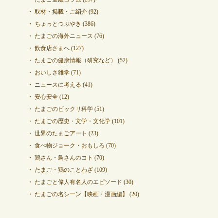
取材・掲載・ご紹介
(92)
ちょっとつぶやき
(386)
たまごの海外ニュース
(76)
飲食店さまへ
(127)
たまごの健康情報（研究など）
(52)
おいしさ雑学
(71)
ニュースに考える
(41)
安心安全
(12)
たまごのビックリ科学
(51)
たまごの歴史・文学・文化学
(101)
世界のたまごアート
(23)
食べ物ジョーク・おもしろ
(70)
鶏さん・鳥さんのコト
(70)
たまご・鶏のことわざ
(109)
たまごと偉人有名人のエピソード
(30)
たまごの名シーン【映画・漫画編】
(20)