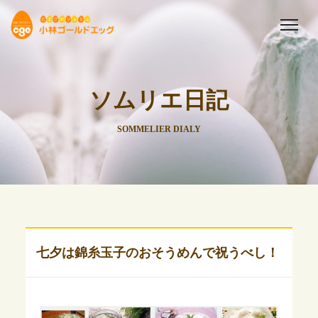
ソムリエ日記
SOMMELIER DIALY
七夕は錦糸玉子のおそうめんで祝うべし！