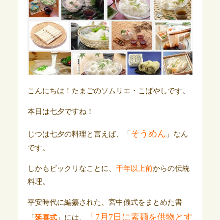
こんにちは！たまごのソムリエ・こばやしです。
本日は七夕ですね！
そうめん
じつは七夕の料理と言えば、「
」なん
です。
しかもビックリなことに、
千年以上前
からの伝統
料理。
平安時代に編纂された、宮中儀式をまとめた書
「7月7日に素麺を供物とす
「
延喜式
」には、