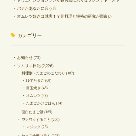
ドゥエインジョンソンが超お気に入りなフレンチトースト
バテたあなたに合う卵
オムレツ好きは誠実！？卵料理と性格の研究が面白い
カテゴリー
お知らせ
(73)
ソムリエ日記
(2,226)
料理別・たまごのこだわり
(187)
ゆでたまご
(60)
目玉焼き
(45)
オムレツ
(48)
たまごかけごはん
(34)
面白たまご話
(165)
ワクワクすること
(266)
マジック
(28)
たまご全般コラム
(257)