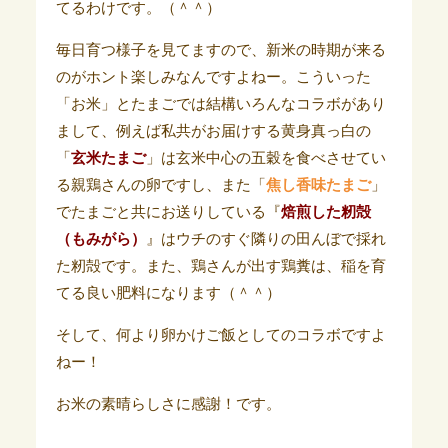
てるわけです。（＾＾）
毎日育つ様子を見てますので、新米の時期が来る
のがホント楽しみなんですよねー。こういった
「お米」とたまごでは結構いろんなコラボがあり
まして、例えば私共がお届けする黄身真っ白の
「
玄米たまご
」は玄米中心の五穀を食べさせてい
る親鶏さんの卵ですし、また「
焦し香味たまご
」
でたまごと共にお送りしている『
焙煎した籾殻
（もみがら）
』はウチのすぐ隣りの田んぼで採れ
た籾殻です。また、鶏さんが出す鶏糞は、稲を育
てる良い肥料になります（＾＾）
そして、何より卵かけご飯としてのコラボですよ
ねー！
お米の素晴らしさに感謝！です。