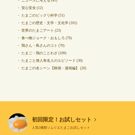
ニュースに考える
(41)
安心安全
(12)
たまごのビックリ科学
(51)
たまごの歴史・文学・文化学
(101)
世界のたまごアート
(23)
食べ物ジョーク・おもしろ
(70)
鶏さん・鳥さんのコト
(70)
たまご・鶏のことわざ
(109)
たまごと偉人有名人のエピソード
(30)
たまごの名シーン【映画・漫画編】
(20)
初回限定！お試しセット
人気5種類ソムリエたまごお試しセット