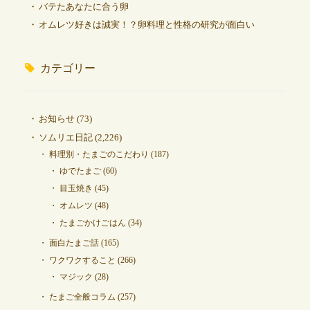
バテたあなたに合う卵
オムレツ好きは誠実！？卵料理と性格の研究が面白い
カテゴリー
お知らせ
(73)
ソムリエ日記
(2,226)
料理別・たまごのこだわり
(187)
ゆでたまご
(60)
目玉焼き
(45)
オムレツ
(48)
たまごかけごはん
(34)
面白たまご話
(165)
ワクワクすること
(266)
マジック
(28)
たまご全般コラム
(257)