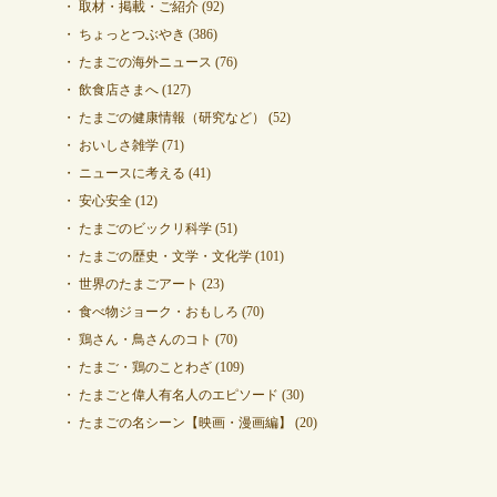
取材・掲載・ご紹介
(92)
ちょっとつぶやき
(386)
たまごの海外ニュース
(76)
飲食店さまへ
(127)
たまごの健康情報（研究など）
(52)
おいしさ雑学
(71)
ニュースに考える
(41)
安心安全
(12)
たまごのビックリ科学
(51)
たまごの歴史・文学・文化学
(101)
世界のたまごアート
(23)
食べ物ジョーク・おもしろ
(70)
鶏さん・鳥さんのコト
(70)
たまご・鶏のことわざ
(109)
たまごと偉人有名人のエピソード
(30)
たまごの名シーン【映画・漫画編】
(20)