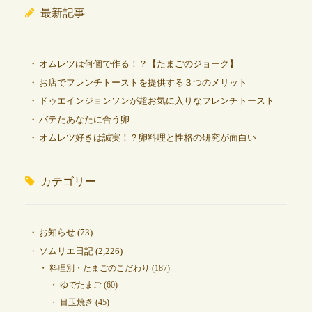
最新記事
オムレツは何個で作る！？【たまごのジョーク】
お店でフレンチトーストを提供する３つのメリット
ドゥエインジョンソンが超お気に入りなフレンチトースト
バテたあなたに合う卵
オムレツ好きは誠実！？卵料理と性格の研究が面白い
カテゴリー
お知らせ
(73)
ソムリエ日記
(2,226)
料理別・たまごのこだわり
(187)
ゆでたまご
(60)
目玉焼き
(45)