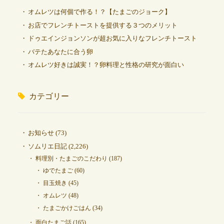
オムレツは何個で作る！？【たまごのジョーク】
お店でフレンチトーストを提供する３つのメリット
ドゥエインジョンソンが超お気に入りなフレンチトースト
バテたあなたに合う卵
オムレツ好きは誠実！？卵料理と性格の研究が面白い
カテゴリー
お知らせ
(73)
ソムリエ日記
(2,226)
料理別・たまごのこだわり
(187)
ゆでたまご
(60)
目玉焼き
(45)
オムレツ
(48)
たまごかけごはん
(34)
面白たまご話
(165)