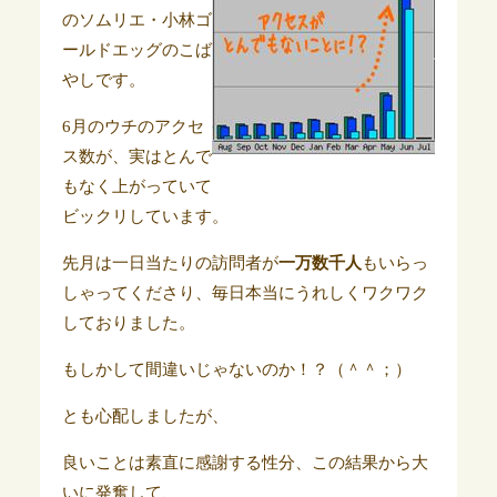
のソムリエ・小林ゴ
ールドエッグのこば
やしです。
6月のウチのアクセ
ス数が、実はとんで
もなく上がっていて
ビックリしています。
先月は一日当たりの訪問者が
一万数千人
もいらっ
しゃってくださり、毎日本当にうれしくワクワク
しておりました。
もしかして間違いじゃないのか！？
（＾＾；）
とも心配しましたが、
良いことは素直に感謝する性分、この結果から大
いに発奮して、