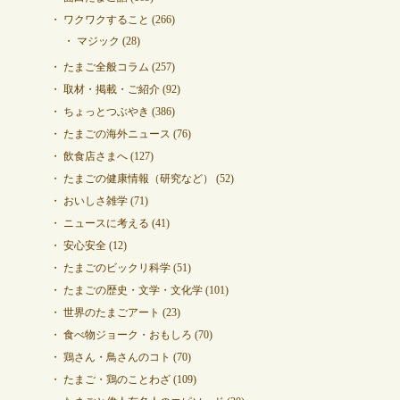
ワクワクすること
(266)
マジック
(28)
たまご全般コラム
(257)
取材・掲載・ご紹介
(92)
ちょっとつぶやき
(386)
たまごの海外ニュース
(76)
飲食店さまへ
(127)
たまごの健康情報（研究など）
(52)
おいしさ雑学
(71)
ニュースに考える
(41)
安心安全
(12)
たまごのビックリ科学
(51)
たまごの歴史・文学・文化学
(101)
世界のたまごアート
(23)
食べ物ジョーク・おもしろ
(70)
鶏さん・鳥さんのコト
(70)
たまご・鶏のことわざ
(109)