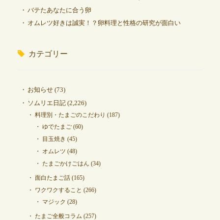
バテたあなたに合う卵
オムレツ好きは誠実！？卵料理と性格の研究が面白い
カテゴリー
お知らせ
(73)
ソムリエ日記
(2,226)
料理別・たまごのこだわり
(187)
ゆでたまご
(60)
目玉焼き
(45)
オムレツ
(48)
たまごかけごはん
(34)
面白たまご話
(165)
ワクワクすること
(266)
マジック
(28)
たまご全般コラム
(257)