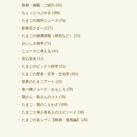
取材・掲載・ご紹介
(92)
ちょっとつぶやき
(386)
たまごの海外ニュース
(76)
飲食店さまへ
(127)
たまごの健康情報（研究など）
(52)
おいしさ雑学
(71)
ニュースに考える
(41)
安心安全
(12)
たまごのビックリ科学
(51)
たまごの歴史・文学・文化学
(101)
世界のたまごアート
(23)
食べ物ジョーク・おもしろ
(70)
鶏さん・鳥さんのコト
(70)
たまご・鶏のことわざ
(109)
たまごと偉人有名人のエピソード
(30)
たまごの名シーン【映画・漫画編】
(20)