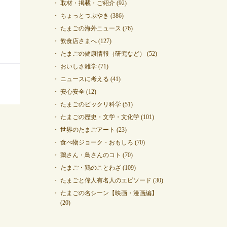
取材・掲載・ご紹介
(92)
ちょっとつぶやき
(386)
たまごの海外ニュース
(76)
飲食店さまへ
(127)
たまごの健康情報（研究など）
(52)
おいしさ雑学
(71)
ニュースに考える
(41)
安心安全
(12)
たまごのビックリ科学
(51)
たまごの歴史・文学・文化学
(101)
世界のたまごアート
(23)
食べ物ジョーク・おもしろ
(70)
鶏さん・鳥さんのコト
(70)
たまご・鶏のことわざ
(109)
たまごと偉人有名人のエピソード
(30)
たまごの名シーン【映画・漫画編】
(20)