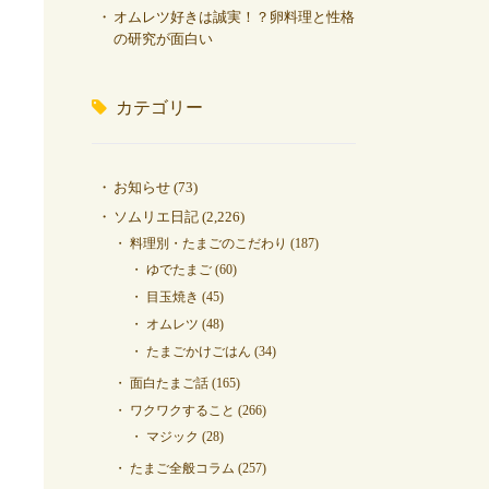
オムレツ好きは誠実！？卵料理と性格
の研究が面白い
カテゴリー
お知らせ
(73)
ソムリエ日記
(2,226)
料理別・たまごのこだわり
(187)
ゆでたまご
(60)
目玉焼き
(45)
オムレツ
(48)
たまごかけごはん
(34)
面白たまご話
(165)
ワクワクすること
(266)
マジック
(28)
たまご全般コラム
(257)