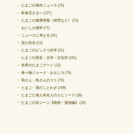
たまごの海外ニュース
(76)
飲食店さまへ
(127)
たまごの健康情報（研究など）
(52)
おいしさ雑学
(71)
ニュースに考える
(41)
安心安全
(12)
たまごのビックリ科学
(51)
たまごの歴史・文学・文化学
(101)
世界のたまごアート
(23)
食べ物ジョーク・おもしろ
(70)
鶏さん・鳥さんのコト
(70)
たまご・鶏のことわざ
(109)
たまごと偉人有名人のエピソード
(30)
たまごの名シーン【映画・漫画編】
(20)