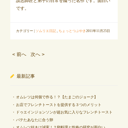
談志師匠と弟子の日常を綴った名作です。面白い
です。
カテゴリー |
ソムリエ日記
,
ちょっとつぶやき
2011年11月25日
< 前へ
次へ >
最新記事
オムレツは何個で作る！？【たまごのジョーク】
お店でフレンチトーストを提供する３つのメリット
ドゥエインジョンソンが超お気に入りなフレンチトースト
バテたあなたに合う卵
オムレツ好きは誠実！？卵料理と性格の研究が面白い