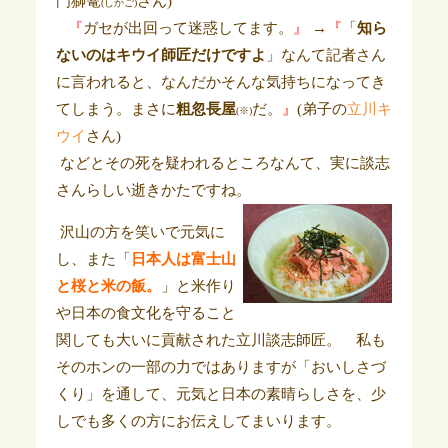
門獅篭
さん)
(しかご)
『
ガセが出回って迷惑してます。
』
→
『
「
知ら
ないのはキウイ師匠だけですよ
」なんて記者さん
に言われると、なんだかそんな気持ちになってき
てしまう。まさに
粗忽長屋
だ。
』
(弟子の
立川キ
(※)
ウイ
さん)
などとその死を疑われるところなんて、実に談志
さんらしい逝きかたですね。
沢山の方を笑いで元気に
し、また「
日本人は富士山
と桜と米の飯。
」と米作り
や日本の食文化を守ること
関しても大いに貢献された立川談志師匠。 私も
そのホンの一部の力ではありますが「おいしさづ
くり」を通して、元気と日本の素晴らしさを、少
しでも多くの方にお伝えしてまいります。