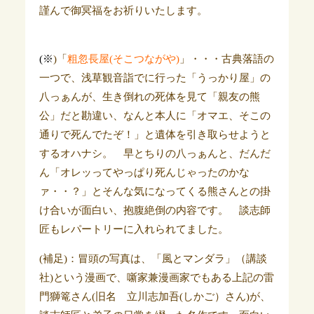
謹んで御冥福をお祈りいたします。
(※
)「
粗忽長屋(そこつながや)
」・・・古典落語の
一つで、浅草観音詣でに行った「うっかり屋」の
八っぁんが、生き倒れの死体を見て「親友の熊
公」だと勘違い、なんと本人に「オマエ、そこの
通りで死んでたぞ！」と遺体を引き取らせようと
するオハナシ。 早とちりの八っぁんと、だんだ
ん「オレッってやっぱり死んじゃったのかな
ァ・・？」とそんな気になってくる熊さんとの掛
け合いが面白い、抱腹絶倒の内容です。 談志師
匠もレパートリーに入れられてました。
(補足)：冒頭の写真は、「風とマンダラ」（講談
社)という漫画で、噺家兼漫画家でもある上記の雷
門獅篭さん(旧名 立川志加吾(しかご）さん)が、