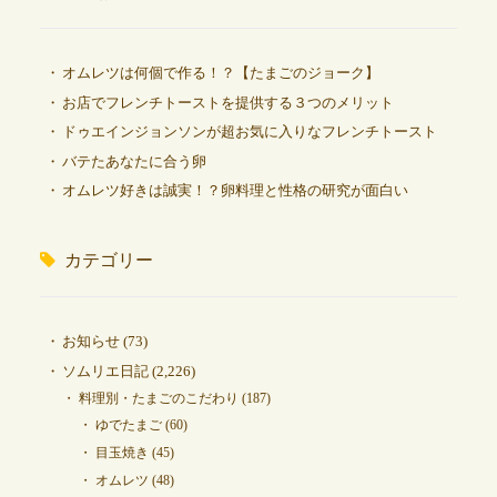
オムレツは何個で作る！？【たまごのジョーク】
お店でフレンチトーストを提供する３つのメリット
ドゥエインジョンソンが超お気に入りなフレンチトースト
バテたあなたに合う卵
オムレツ好きは誠実！？卵料理と性格の研究が面白い
カテゴリー
お知らせ
(73)
ソムリエ日記
(2,226)
料理別・たまごのこだわり
(187)
ゆでたまご
(60)
目玉焼き
(45)
オムレツ
(48)