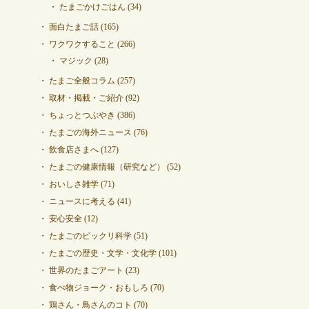
たまごかけごはん
(34)
面白たまご話
(165)
ワクワクすること
(266)
マジック
(28)
たまご全般コラム
(257)
取材・掲載・ご紹介
(92)
ちょっとつぶやき
(386)
たまごの海外ニュース
(76)
飲食店さまへ
(127)
たまごの健康情報（研究など）
(52)
おいしさ雑学
(71)
ニュースに考える
(41)
安心安全
(12)
たまごのビックリ科学
(51)
たまごの歴史・文学・文化学
(101)
世界のたまごアート
(23)
食べ物ジョーク・おもしろ
(70)
鶏さん・鳥さんのコト
(70)