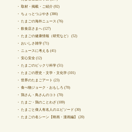
取材・掲載・ご紹介
(92)
ちょっとつぶやき
(386)
たまごの海外ニュース
(76)
飲食店さまへ
(127)
たまごの健康情報（研究など）
(52)
おいしさ雑学
(71)
ニュースに考える
(41)
安心安全
(12)
たまごのビックリ科学
(51)
たまごの歴史・文学・文化学
(101)
世界のたまごアート
(23)
食べ物ジョーク・おもしろ
(70)
鶏さん・鳥さんのコト
(70)
たまご・鶏のことわざ
(109)
たまごと偉人有名人のエピソード
(30)
たまごの名シーン【映画・漫画編】
(20)