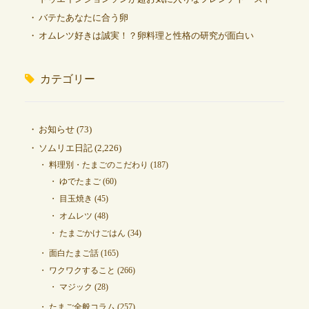
バテたあなたに合う卵
オムレツ好きは誠実！？卵料理と性格の研究が面白い
カテゴリー
お知らせ
(73)
ソムリエ日記
(2,226)
料理別・たまごのこだわり
(187)
ゆでたまご
(60)
目玉焼き
(45)
オムレツ
(48)
たまごかけごはん
(34)
面白たまご話
(165)
ワクワクすること
(266)
マジック
(28)
たまご全般コラム
(257)