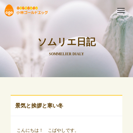
ソムリエ日記
SOMMELIER DIALY
景気と挨拶と寒い冬
こんにちは！ こばやしです。