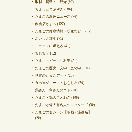
取材・掲載・ご紹介
(92)
ちょっとつぶやき
(386)
たまごの海外ニュース
(76)
飲食店さまへ
(127)
たまごの健康情報（研究など）
(52)
おいしさ雑学
(71)
ニュースに考える
(41)
安心安全
(12)
たまごのビックリ科学
(51)
たまごの歴史・文学・文化学
(101)
世界のたまごアート
(23)
食べ物ジョーク・おもしろ
(70)
鶏さん・鳥さんのコト
(70)
たまご・鶏のことわざ
(109)
たまごと偉人有名人のエピソード
(30)
たまごの名シーン【映画・漫画編】
(20)