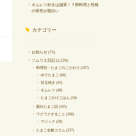
オムレツ好きは誠実！？卵料理と性格
の研究が面白い
カテゴリー
お知らせ
(73)
ソムリエ日記
(2,226)
料理別・たまごのこだわり
(187)
ゆでたまご
(60)
目玉焼き
(45)
オムレツ
(48)
たまごかけごはん
(34)
面白たまご話
(165)
ワクワクすること
(266)
マジック
(28)
たまご全般コラム
(257)