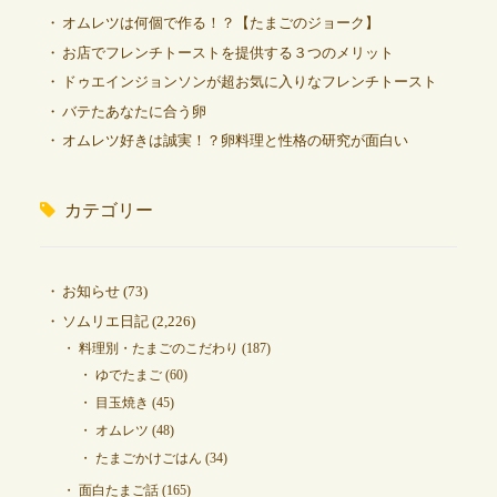
オムレツは何個で作る！？【たまごのジョーク】
お店でフレンチトーストを提供する３つのメリット
ドゥエインジョンソンが超お気に入りなフレンチトースト
バテたあなたに合う卵
オムレツ好きは誠実！？卵料理と性格の研究が面白い
カテゴリー
お知らせ
(73)
ソムリエ日記
(2,226)
料理別・たまごのこだわり
(187)
ゆでたまご
(60)
目玉焼き
(45)
オムレツ
(48)
たまごかけごはん
(34)
面白たまご話
(165)