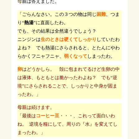
母
親は答えました。
「ごらんなさい。この３つの物は同じ
困難
、つま
り“
熱湯
”に直面したわ。
でも、その結果は全然違うでしょう？
ニンジンは
生のときは硬くてしっかり
していたわ
よね？ でも熱湯にさらされると、とたんにやわ
らかくフニャフニャ、
弱くなって
しまったわ。
卵
はどうかしら。 殻に包まれてるけど生卵の中
は液体、もともとは脆かったわよね？ でも“逆
境”にさらされることで、しっかりと中身が固ま
ったわ。」
母親は続けます。
「最後は
コーヒー豆
・・・、これって面白いわ
ね。 逆境を糧にして、周りの『水』を変えてし
まったわ。」