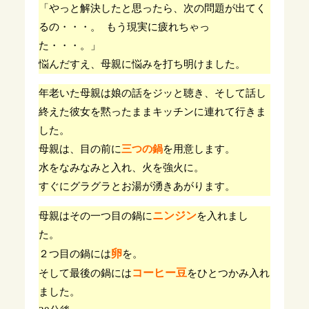
「やっと解決したと思ったら、次の問題が出てく
るの・・・。 もう現実に疲れちゃっ
た・・・。」
悩んだすえ、母親に悩みを打ち明けました。
年老いた母親は娘の話をジッと聴き、そして話し
終えた彼女を黙ったままキッチンに連れて行きま
した。
母親は、目の前に
三つの鍋
を用意します。
水をなみなみと入れ、火を強火に。
すぐにグラグラとお湯が湧きあがります。
ニンジン
母親はその一つ目の鍋に
を入れまし
た。
卵
２つ目の鍋には
を。
コーヒー豆
そして最後の鍋には
をひとつかみ入れ
ました。