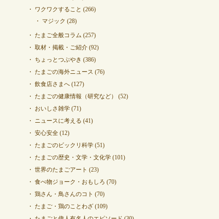
ワクワクすること
(266)
マジック
(28)
たまご全般コラム
(257)
取材・掲載・ご紹介
(92)
ちょっとつぶやき
(386)
たまごの海外ニュース
(76)
飲食店さまへ
(127)
たまごの健康情報（研究など）
(52)
おいしさ雑学
(71)
ニュースに考える
(41)
安心安全
(12)
たまごのビックリ科学
(51)
たまごの歴史・文学・文化学
(101)
世界のたまごアート
(23)
食べ物ジョーク・おもしろ
(70)
鶏さん・鳥さんのコト
(70)
たまご・鶏のことわざ
(109)
たまごと偉人有名人のエピソード
(30)