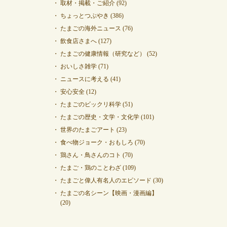
取材・掲載・ご紹介
(92)
ちょっとつぶやき
(386)
たまごの海外ニュース
(76)
飲食店さまへ
(127)
たまごの健康情報（研究など）
(52)
おいしさ雑学
(71)
ニュースに考える
(41)
安心安全
(12)
たまごのビックリ科学
(51)
たまごの歴史・文学・文化学
(101)
世界のたまごアート
(23)
食べ物ジョーク・おもしろ
(70)
鶏さん・鳥さんのコト
(70)
たまご・鶏のことわざ
(109)
たまごと偉人有名人のエピソード
(30)
たまごの名シーン【映画・漫画編】
(20)