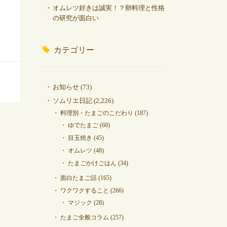
オムレツ好きは誠実！？卵料理と性格
の研究が面白い
カテゴリー
お知らせ
(73)
ソムリエ日記
(2,226)
料理別・たまごのこだわり
(187)
ゆでたまご
(60)
目玉焼き
(45)
オムレツ
(48)
たまごかけごはん
(34)
面白たまご話
(165)
ワクワクすること
(266)
マジック
(28)
たまご全般コラム
(257)