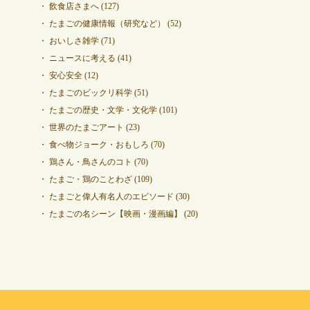
飲食店さまへ
(127)
たまごの健康情報（研究など）
(52)
おいしさ雑学
(71)
ニュースに考える
(41)
安心安全
(12)
たまごのビックリ科学
(51)
たまごの歴史・文学・文化学
(101)
世界のたまごアート
(23)
食べ物ジョーク・おもしろ
(70)
鶏さん・鳥さんのコト
(70)
たまご・鶏のことわざ
(109)
たまごと偉人有名人のエピソード
(30)
たまごの名シーン【映画・漫画編】
(20)