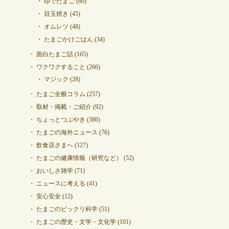
ゆでたまご
(60)
目玉焼き
(45)
オムレツ
(48)
たまごかけごはん
(34)
面白たまご話
(165)
ワクワクすること
(266)
マジック
(28)
たまご全般コラム
(257)
取材・掲載・ご紹介
(92)
ちょっとつぶやき
(386)
たまごの海外ニュース
(76)
飲食店さまへ
(127)
たまごの健康情報（研究など）
(52)
おいしさ雑学
(71)
ニュースに考える
(41)
安心安全
(12)
たまごのビックリ科学
(51)
たまごの歴史・文学・文化学
(101)