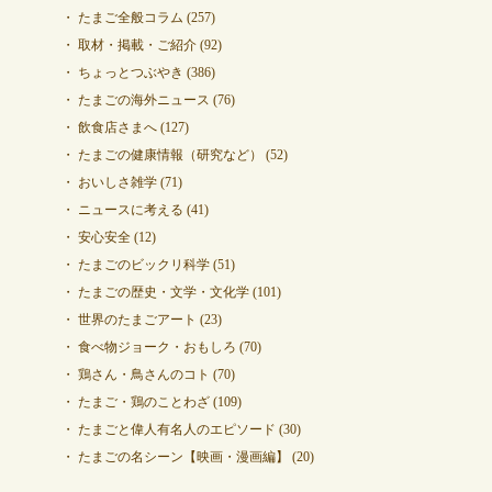
たまご全般コラム
(257)
取材・掲載・ご紹介
(92)
ちょっとつぶやき
(386)
たまごの海外ニュース
(76)
飲食店さまへ
(127)
たまごの健康情報（研究など）
(52)
おいしさ雑学
(71)
ニュースに考える
(41)
安心安全
(12)
たまごのビックリ科学
(51)
たまごの歴史・文学・文化学
(101)
世界のたまごアート
(23)
食べ物ジョーク・おもしろ
(70)
鶏さん・鳥さんのコト
(70)
たまご・鶏のことわざ
(109)
たまごと偉人有名人のエピソード
(30)
たまごの名シーン【映画・漫画編】
(20)