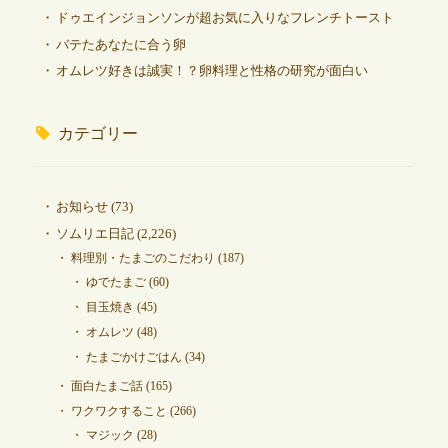
ドゥエインジョンソンが超お気に入りなフレンチトースト
バテたあなたに合う卵
オムレツ好きは誠実！？卵料理と性格の研究が面白い
カテゴリー
お知らせ
(73)
ソムリエ日記
(2,226)
料理別・たまごのこだわり
(187)
ゆでたまご
(60)
目玉焼き
(45)
オムレツ
(48)
たまごかけごはん
(34)
面白たまご話
(165)
ワクワクすること
(266)
マジック
(28)