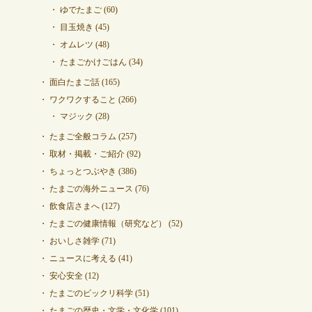
ゆでたまご
(60)
目玉焼き
(45)
オムレツ
(48)
たまごかけごはん
(34)
面白たまご話
(165)
ワクワクすること
(266)
マジック
(28)
たまご全般コラム
(257)
取材・掲載・ご紹介
(92)
ちょっとつぶやき
(386)
たまごの海外ニュース
(76)
飲食店さまへ
(127)
たまごの健康情報（研究など）
(52)
おいしさ雑学
(71)
ニュースに考える
(41)
安心安全
(12)
たまごのビックリ科学
(51)
たまごの歴史・文学・文化学
(101)