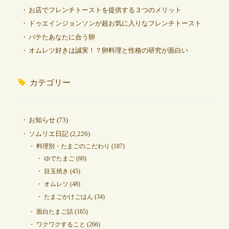
お店でフレンチトーストを提供する３つのメリット
ドゥエインジョンソンが超お気に入りなフレンチトースト
バテたあなたに合う卵
オムレツ好きは誠実！？卵料理と性格の研究が面白い
カテゴリー
お知らせ
(73)
ソムリエ日記
(2,226)
料理別・たまごのこだわり
(187)
ゆでたまご
(60)
目玉焼き
(45)
オムレツ
(48)
たまごかけごはん
(34)
面白たまご話
(165)
ワクワクすること
(266)