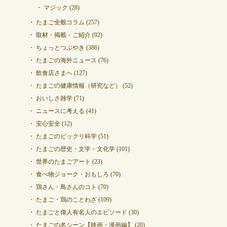
マジック
(28)
たまご全般コラム
(257)
取材・掲載・ご紹介
(92)
ちょっとつぶやき
(386)
たまごの海外ニュース
(76)
飲食店さまへ
(127)
たまごの健康情報（研究など）
(52)
おいしさ雑学
(71)
ニュースに考える
(41)
安心安全
(12)
たまごのビックリ科学
(51)
たまごの歴史・文学・文化学
(101)
世界のたまごアート
(23)
食べ物ジョーク・おもしろ
(70)
鶏さん・鳥さんのコト
(70)
たまご・鶏のことわざ
(109)
たまごと偉人有名人のエピソード
(30)
たまごの名シーン【映画・漫画編】
(20)