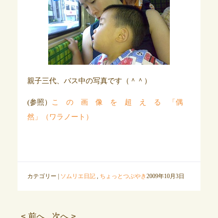
親子三代、バス中の写真です（＾＾）
(参照）
こ の 画 像 を 超 え る 「偶
然」（ワラノート）
カテゴリー |
ソムリエ日記
,
ちょっとつぶやき
2009年10月3日
< 前へ
次へ >