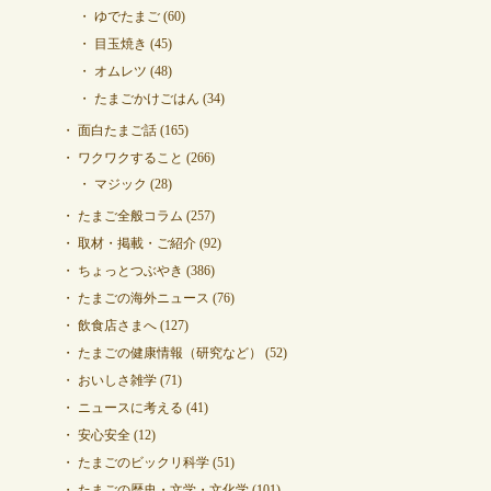
ゆでたまご
(60)
目玉焼き
(45)
オムレツ
(48)
たまごかけごはん
(34)
面白たまご話
(165)
ワクワクすること
(266)
マジック
(28)
たまご全般コラム
(257)
取材・掲載・ご紹介
(92)
ちょっとつぶやき
(386)
たまごの海外ニュース
(76)
飲食店さまへ
(127)
たまごの健康情報（研究など）
(52)
おいしさ雑学
(71)
ニュースに考える
(41)
安心安全
(12)
たまごのビックリ科学
(51)
たまごの歴史・文学・文化学
(101)