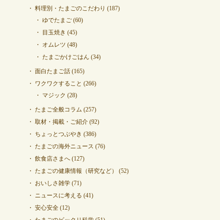
料理別・たまごのこだわり
(187)
ゆでたまご
(60)
目玉焼き
(45)
オムレツ
(48)
たまごかけごはん
(34)
面白たまご話
(165)
ワクワクすること
(266)
マジック
(28)
たまご全般コラム
(257)
取材・掲載・ご紹介
(92)
ちょっとつぶやき
(386)
たまごの海外ニュース
(76)
飲食店さまへ
(127)
たまごの健康情報（研究など）
(52)
おいしさ雑学
(71)
ニュースに考える
(41)
安心安全
(12)
たまごのビックリ科学
(51)