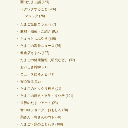
面白たまご話
(165)
ワクワクすること
(266)
マジック
(28)
たまご全般コラム
(257)
取材・掲載・ご紹介
(92)
ちょっとつぶやき
(386)
たまごの海外ニュース
(76)
飲食店さまへ
(127)
たまごの健康情報（研究など）
(52)
おいしさ雑学
(71)
ニュースに考える
(41)
安心安全
(12)
たまごのビックリ科学
(51)
たまごの歴史・文学・文化学
(101)
世界のたまごアート
(23)
食べ物ジョーク・おもしろ
(70)
鶏さん・鳥さんのコト
(70)
たまご・鶏のことわざ
(109)