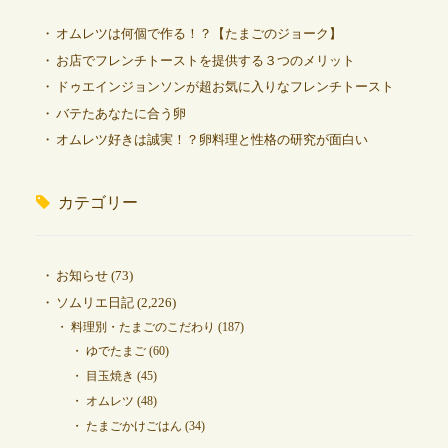
オムレツは何個で作る！？【たまごのジョーク】
お店でフレンチトーストを提供する３つのメリット
ドゥエインジョンソンが超お気に入りなフレンチトースト
バテたあなたに合う卵
オムレツ好きは誠実！？卵料理と性格の研究が面白い
カテゴリー
お知らせ
(73)
ソムリエ日記
(2,226)
料理別・たまごのこだわり
(187)
ゆでたまご
(60)
目玉焼き
(45)
オムレツ
(48)
たまごかけごはん
(34)