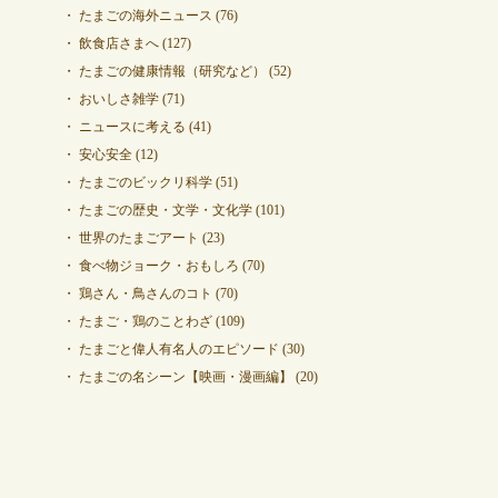
たまごの海外ニュース
(76)
飲食店さまへ
(127)
たまごの健康情報（研究など）
(52)
おいしさ雑学
(71)
ニュースに考える
(41)
安心安全
(12)
たまごのビックリ科学
(51)
たまごの歴史・文学・文化学
(101)
世界のたまごアート
(23)
食べ物ジョーク・おもしろ
(70)
鶏さん・鳥さんのコト
(70)
たまご・鶏のことわざ
(109)
たまごと偉人有名人のエピソード
(30)
たまごの名シーン【映画・漫画編】
(20)