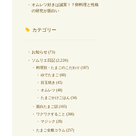
オムレツ好きは誠実！？卵料理と性格
の研究が面白い
カテゴリー
お知らせ
(73)
ソムリエ日記
(2,226)
料理別・たまごのこだわり
(187)
ゆでたまご
(60)
目玉焼き
(45)
オムレツ
(48)
たまごかけごはん
(34)
面白たまご話
(165)
ワクワクすること
(266)
マジック
(28)
たまご全般コラム
(257)