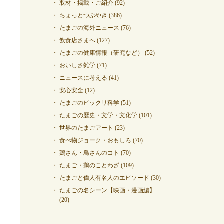
取材・掲載・ご紹介
(92)
ちょっとつぶやき
(386)
たまごの海外ニュース
(76)
飲食店さまへ
(127)
たまごの健康情報（研究など）
(52)
おいしさ雑学
(71)
ニュースに考える
(41)
安心安全
(12)
たまごのビックリ科学
(51)
たまごの歴史・文学・文化学
(101)
世界のたまごアート
(23)
食べ物ジョーク・おもしろ
(70)
鶏さん・鳥さんのコト
(70)
たまご・鶏のことわざ
(109)
たまごと偉人有名人のエピソード
(30)
たまごの名シーン【映画・漫画編】
(20)