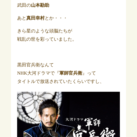
武田の
山本勘助
あと
真田幸村
とか・・・
きら星のような頭脳たちが
戦乱の世を彩っていました。
黒田官兵衛なんて
NHK大河ドラマで『
軍師官兵衛
』って
タイトルで放送されていたくらいですし、