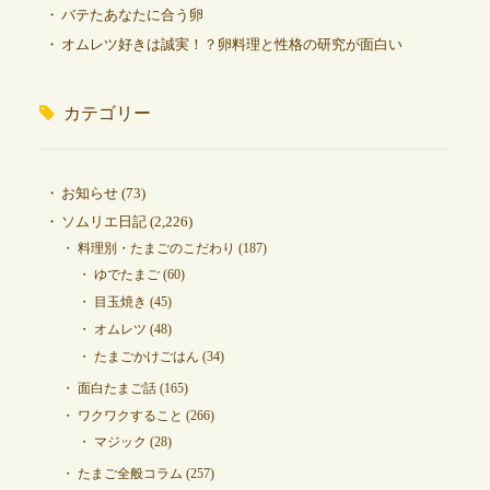
バテたあなたに合う卵
オムレツ好きは誠実！？卵料理と性格の研究が面白い
カテゴリー
お知らせ
(73)
ソムリエ日記
(2,226)
料理別・たまごのこだわり
(187)
ゆでたまご
(60)
目玉焼き
(45)
オムレツ
(48)
たまごかけごはん
(34)
面白たまご話
(165)
ワクワクすること
(266)
マジック
(28)
たまご全般コラム
(257)