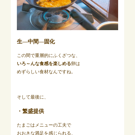
生―中間―固化
この間で重層的にふくざつな、
いろ～んな食感を楽しめる
卵は
めずらしい食材なんですね。
そして最後に、
・繁盛提供
たまごはメニューの工夫で
おおきな満足を感じられる、