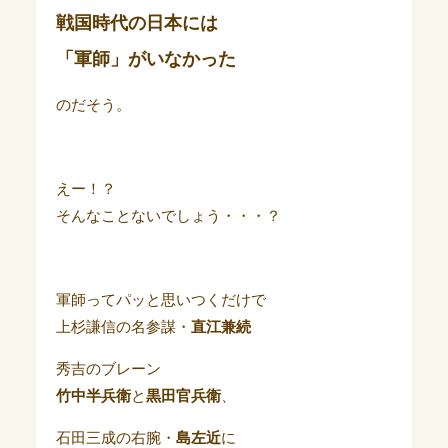
戦国時代の日本には
「軍師」がいなかった
のだそう。
えー！？
そんなことないでしょう・・・？
軍師ってパッと思いつくだけで
上杉謙信の名参謀・
直江兼続
秀吉のブレーン
竹中半兵衛
と
黒田官兵衛
、
石田三成の右腕・
島左近
に