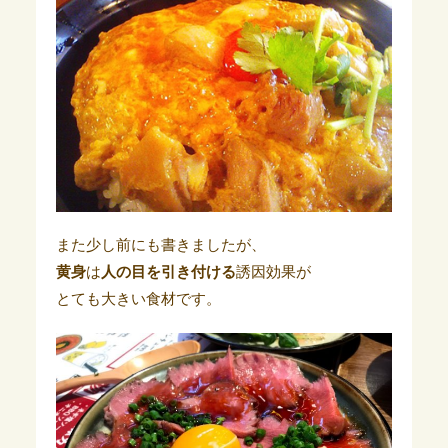
また少し前にも書きましたが、
黄身
は
人の目を引き付ける
誘因効果が
とても大きい食材です。