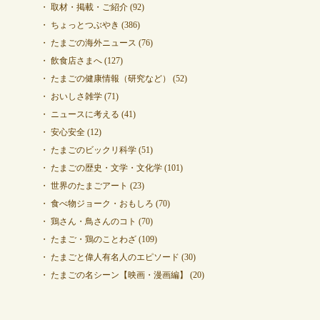
取材・掲載・ご紹介
(92)
ちょっとつぶやき
(386)
たまごの海外ニュース
(76)
飲食店さまへ
(127)
たまごの健康情報（研究など）
(52)
おいしさ雑学
(71)
ニュースに考える
(41)
安心安全
(12)
たまごのビックリ科学
(51)
たまごの歴史・文学・文化学
(101)
世界のたまごアート
(23)
食べ物ジョーク・おもしろ
(70)
鶏さん・鳥さんのコト
(70)
たまご・鶏のことわざ
(109)
たまごと偉人有名人のエピソード
(30)
たまごの名シーン【映画・漫画編】
(20)