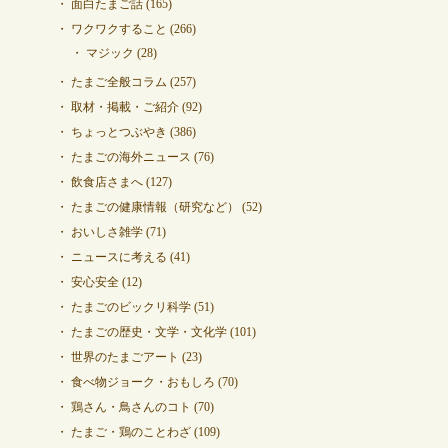
面白たまご話
(165)
ワクワクすること
(266)
マジック
(28)
たまご全般コラム
(257)
取材・掲載・ご紹介
(92)
ちょっとつぶやき
(386)
たまごの海外ニュース
(76)
飲食店さまへ
(127)
たまごの健康情報（研究など）
(52)
おいしさ雑学
(71)
ニュースに考える
(41)
安心安全
(12)
たまごのビックリ科学
(51)
たまごの歴史・文学・文化学
(101)
世界のたまごアート
(23)
食べ物ジョーク・おもしろ
(70)
鶏さん・鳥さんのコト
(70)
たまご・鶏のことわざ
(109)