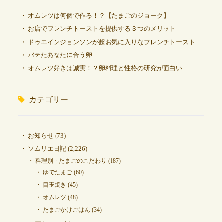
オムレツは何個で作る！？【たまごのジョーク】
お店でフレンチトーストを提供する３つのメリット
ドゥエインジョンソンが超お気に入りなフレンチトースト
バテたあなたに合う卵
オムレツ好きは誠実！？卵料理と性格の研究が面白い
カテゴリー
お知らせ
(73)
ソムリエ日記
(2,226)
料理別・たまごのこだわり
(187)
ゆでたまご
(60)
目玉焼き
(45)
オムレツ
(48)
たまごかけごはん
(34)