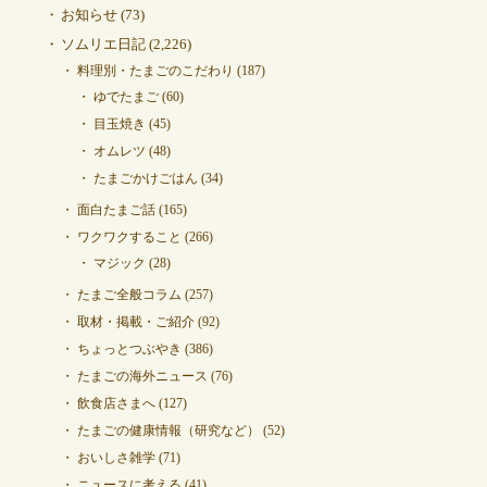
お知らせ
(73)
ソムリエ日記
(2,226)
料理別・たまごのこだわり
(187)
ゆでたまご
(60)
目玉焼き
(45)
オムレツ
(48)
たまごかけごはん
(34)
面白たまご話
(165)
ワクワクすること
(266)
マジック
(28)
たまご全般コラム
(257)
取材・掲載・ご紹介
(92)
ちょっとつぶやき
(386)
たまごの海外ニュース
(76)
飲食店さまへ
(127)
たまごの健康情報（研究など）
(52)
おいしさ雑学
(71)
ニュースに考える
(41)