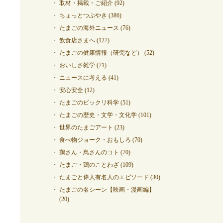
取材・掲載・ご紹介
(92)
ちょっとつぶやき
(386)
たまごの海外ニュース
(76)
飲食店さまへ
(127)
たまごの健康情報（研究など）
(52)
おいしさ雑学
(71)
ニュースに考える
(41)
安心安全
(12)
たまごのビックリ科学
(51)
たまごの歴史・文学・文化学
(101)
世界のたまごアート
(23)
食べ物ジョーク・おもしろ
(70)
鶏さん・鳥さんのコト
(70)
たまご・鶏のことわざ
(109)
たまごと偉人有名人のエピソード
(30)
たまごの名シーン【映画・漫画編】
(20)