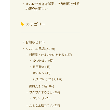
オムレツ好きは誠実！？卵料理と性格
の研究が面白い
カテゴリー
お知らせ
(73)
ソムリエ日記
(2,226)
料理別・たまごのこだわり
(187)
ゆでたまご
(60)
目玉焼き
(45)
オムレツ
(48)
たまごかけごはん
(34)
面白たまご話
(165)
ワクワクすること
(266)
マジック
(28)
たまご全般コラム
(257)