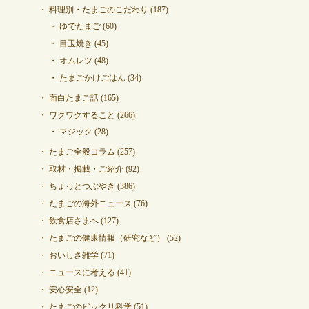
料理別・たまごのこだわり
(187)
ゆでたまご
(60)
目玉焼き
(45)
オムレツ
(48)
たまごかけごはん
(34)
面白たまご話
(165)
ワクワクすること
(266)
マジック
(28)
たまご全般コラム
(257)
取材・掲載・ご紹介
(92)
ちょっとつぶやき
(386)
たまごの海外ニュース
(76)
飲食店さまへ
(127)
たまごの健康情報（研究など）
(52)
おいしさ雑学
(71)
ニュースに考える
(41)
安心安全
(12)
たまごのビックリ科学
(51)