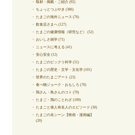
取材・掲載・ご紹介
(92)
ちょっとつぶやき
(386)
たまごの海外ニュース
(76)
飲食店さまへ
(127)
たまごの健康情報（研究など）
(52)
おいしさ雑学
(71)
ニュースに考える
(41)
安心安全
(12)
たまごのビックリ科学
(51)
たまごの歴史・文学・文化学
(101)
世界のたまごアート
(23)
食べ物ジョーク・おもしろ
(70)
鶏さん・鳥さんのコト
(70)
たまご・鶏のことわざ
(109)
たまごと偉人有名人のエピソード
(30)
たまごの名シーン【映画・漫画編】
(20)