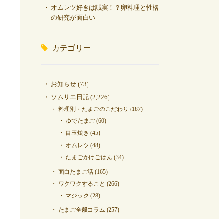
オムレツ好きは誠実！？卵料理と性格
の研究が面白い
カテゴリー
お知らせ
(73)
ソムリエ日記
(2,226)
料理別・たまごのこだわり
(187)
ゆでたまご
(60)
目玉焼き
(45)
オムレツ
(48)
たまごかけごはん
(34)
面白たまご話
(165)
ワクワクすること
(266)
マジック
(28)
たまご全般コラム
(257)