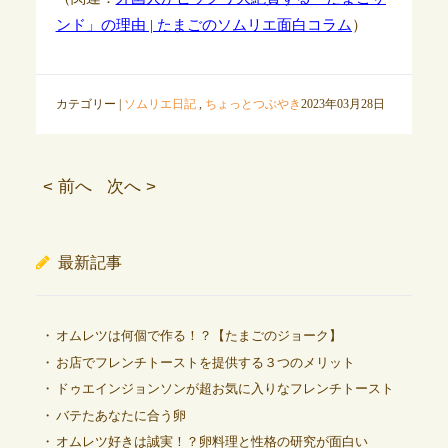
ンド」の理由 | たまごのソムリエ面白コラム
）
カテゴリー |
ソムリエ日記
,
ちょっとつぶやき
2023年03月28日
< 前へ
次へ >
最新記事
オムレツは何個で作る！？【たまごのジョーク】
お店でフレンチトーストを提供する３つのメリット
ドゥエインジョンソンが超お気に入りなフレンチトースト
バテたあなたに合う卵
オムレツ好きは誠実！？卵料理と性格の研究が面白い