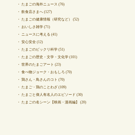
たまごの海外ニュース
(76)
飲食店さまへ
(127)
たまごの健康情報（研究など）
(52)
おいしさ雑学
(71)
ニュースに考える
(41)
安心安全
(12)
たまごのビックリ科学
(51)
たまごの歴史・文学・文化学
(101)
世界のたまごアート
(23)
食べ物ジョーク・おもしろ
(70)
鶏さん・鳥さんのコト
(70)
たまご・鶏のことわざ
(109)
たまごと偉人有名人のエピソード
(30)
たまごの名シーン【映画・漫画編】
(20)