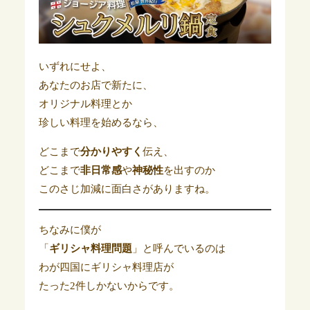
いずれにせよ、
あなたのお店で新たに、
オリジナル料理とか
珍しい料理を始めるなら、
どこまで
分かりやすく
伝え、
どこまで
非日常感
や
神秘性
を出すのか
このさじ加減に面白さがありますね。
ちなみに僕が
「
ギリシャ料理問題
」と呼んでいるのは
わが四国にギリシャ料理店が
たった2件しかないからです。