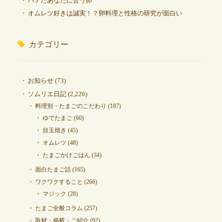
バテたあなたに合う卵
オムレツ好きは誠実！？卵料理と性格の研究が面白い
カテゴリー
お知らせ
(73)
ソムリエ日記
(2,226)
料理別・たまごのこだわり
(187)
ゆでたまご
(60)
目玉焼き
(45)
オムレツ
(48)
たまごかけごはん
(34)
面白たまご話
(165)
ワクワクすること
(266)
マジック
(28)
たまご全般コラム
(257)
取材・掲載・ご紹介
(92)