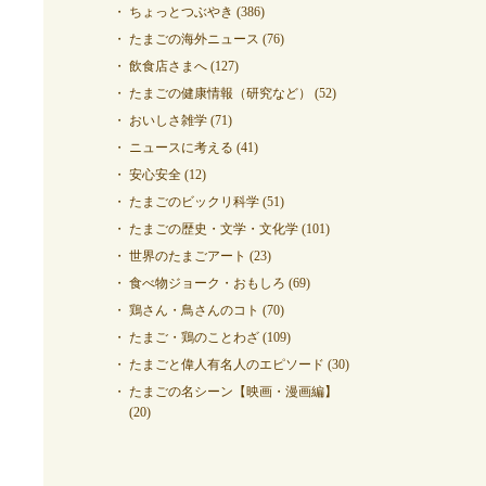
ちょっとつぶやき
(386)
たまごの海外ニュース
(76)
飲食店さまへ
(127)
たまごの健康情報（研究など）
(52)
おいしさ雑学
(71)
ニュースに考える
(41)
安心安全
(12)
たまごのビックリ科学
(51)
たまごの歴史・文学・文化学
(101)
世界のたまごアート
(23)
食べ物ジョーク・おもしろ
(69)
鶏さん・鳥さんのコト
(70)
たまご・鶏のことわざ
(109)
たまごと偉人有名人のエピソード
(30)
たまごの名シーン【映画・漫画編】
(20)