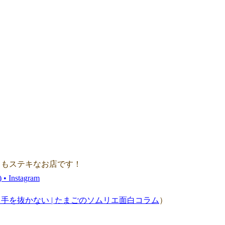
。
てもステキなお店です！
 Instagram
手を抜かない | たまごのソムリエ面白コラム
）