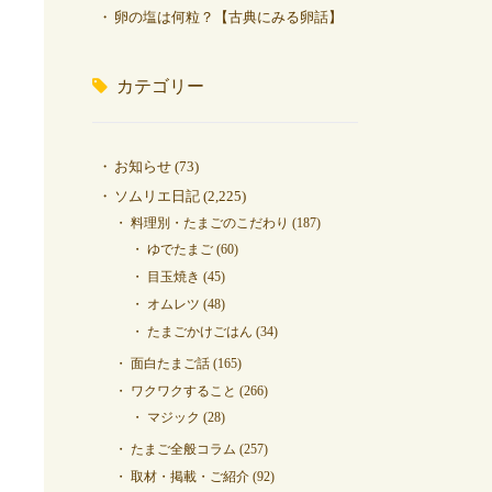
卵の塩は何粒？【古典にみる卵話】
カテゴリー
お知らせ
(73)
ソムリエ日記
(2,225)
料理別・たまごのこだわり
(187)
ゆでたまご
(60)
目玉焼き
(45)
オムレツ
(48)
たまごかけごはん
(34)
面白たまご話
(165)
ワクワクすること
(266)
マジック
(28)
たまご全般コラム
(257)
取材・掲載・ご紹介
(92)