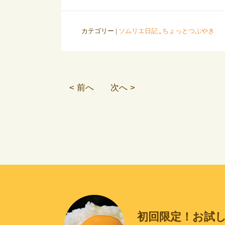
カテゴリー |
ソムリエ日記
,
ちょっとつぶやき
< 前へ
次へ >
初回限定！お試