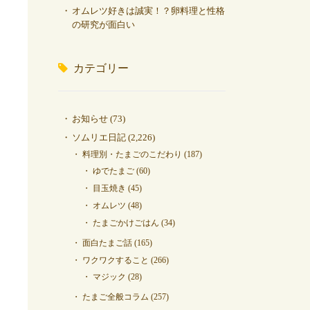
オムレツ好きは誠実！？卵料理と性格
の研究が面白い
カテゴリー
お知らせ
(73)
ソムリエ日記
(2,226)
料理別・たまごのこだわり
(187)
ゆでたまご
(60)
目玉焼き
(45)
オムレツ
(48)
たまごかけごはん
(34)
面白たまご話
(165)
ワクワクすること
(266)
マジック
(28)
たまご全般コラム
(257)