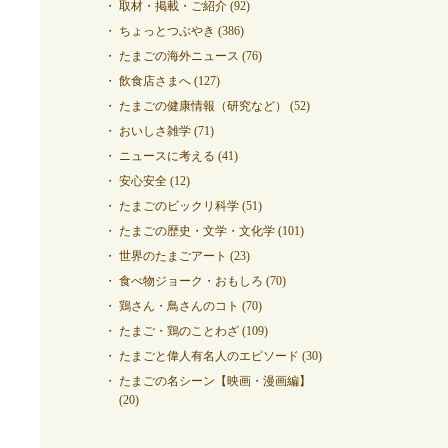
取材・掲載・ご紹介
(92)
ちょっとつぶやき
(386)
たまごの海外ニュース
(76)
飲食店さまへ
(127)
たまごの健康情報（研究など）
(52)
おいしさ雑学
(71)
ニュースに考える
(41)
安心安全
(12)
たまごのビックリ科学
(51)
たまごの歴史・文学・文化学
(101)
世界のたまごアート
(23)
食べ物ジョーク・おもしろ
(70)
鶏さん・鳥さんのコト
(70)
たまご・鶏のことわざ
(109)
たまごと偉人有名人のエピソード
(30)
たまごの名シーン【映画・漫画編】
(20)